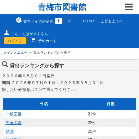
青梅市図書館
中
大
ＨＯＭＥ
こどもようへ
文字サイズの変更
こんにちはゲストさん
ログイン
予約カート
メインメニュー
貸出ランキングから探す
貸出ランキングから探す
２０２６年０８月０１日発行
期間 ２０２６年０７月０１日～２０２６年０８月０１日
探したい分類をボタンで選んでください。
件名
件数
一般図書
21件
児童図書
22件
雑誌
21件