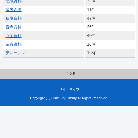
地域資料
35件
参考図書
11件
映像資料
47件
音声資料
26件
点字資料
40件
録音資料
18件
ティーンズ
198件
ＴＯＰ
サイトマップ
Copyright (C) Ome City Library All Rights Reserved.