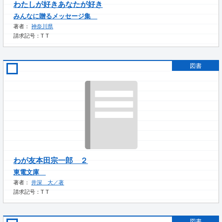
わたしが好きあなたが好き
みんなに贈るメッセージ集
著者：
神奈川県
請求記号：T T
図書
わが友本田宗一郎 ２
東電文庫
著者：
井深 大／著
請求記号：T T
図書