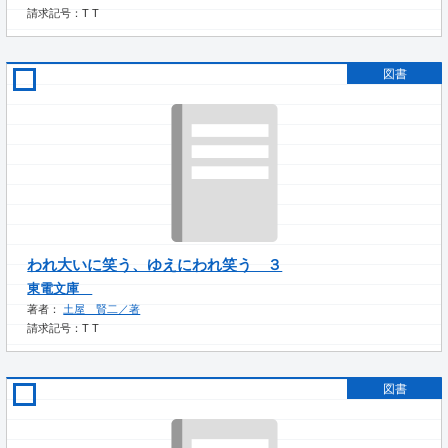
請求記号：T T
図書
われ大いに笑う、ゆえにわれ笑う ３
東電文庫
著者：
土屋 賢二／著
請求記号：T T
図書