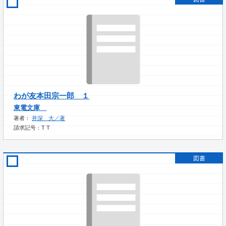
わが友本田宗一郎 １
東電文庫
著者：
井深 大／著
請求記号：T T
図書