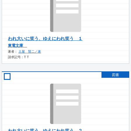
われ大いに笑う、ゆえにわれ笑う １
東電文庫
著者：
土屋 賢二／著
請求記号：T T
図書
われ大いに笑う、ゆえにわれ笑う ２