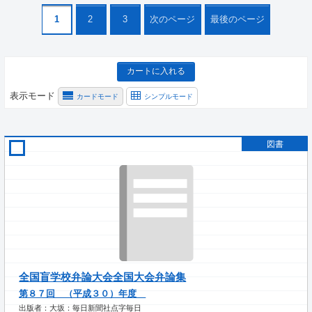
1
2
3
次のページ
最後のページ
カートに入れる
表示モード
カードモード
シンプルモード
図書
全国盲学校弁論大会全国大会弁論集
第８７回 （平成３０）年度
出版者：大坂：毎日新聞社点字毎日