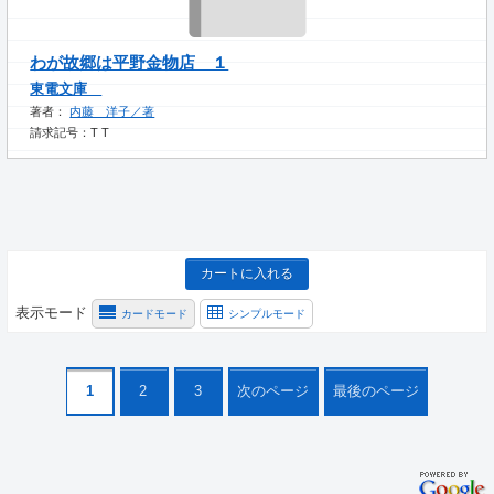
わが故郷は平野金物店 １
東電文庫
著者：
内藤 洋子／著
請求記号：T T
カートに入れる
表示モード
カードモード
シンプルモード
1
2
3
次のページ
最後のページ