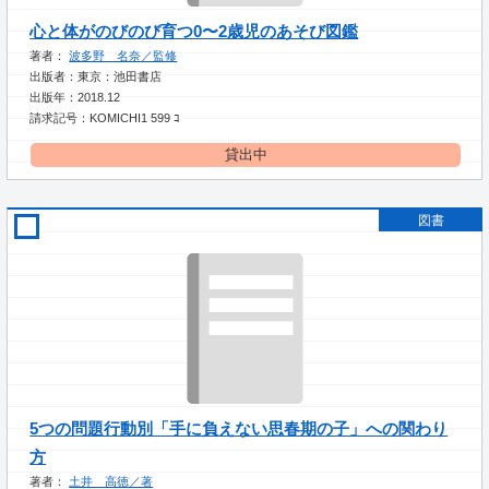
心と体がのびのび育つ0〜2歳児のあそび図鑑
著者：
波多野 名奈／監修
出版者：東京：池田書店
出版年：2018.12
請求記号：KOMICHI1 599 ｺ
貸出中
図書
5つの問題行動別「手に負えない思春期の子」への関わり
方
著者：
土井 高徳／著