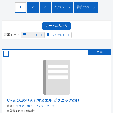
1
2
3
次のページ
最後のページ
カートに入れる
表示モード
カードモード
シンプルモード
図書
いっぽんのせんとマヌエル ピクニックのひ
著者：
マリア・ホセ・フェラーダ／文
出版者：東京：偕成社