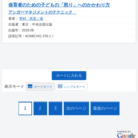
保育者のための子どもの「怒り」へのかかわり方
アンガーマネジメントのテクニック
著者：
野村 恵里／著
出版者：東京：中央法規出版
出版年：2018.06
請求記号：KOMICHI1 376.1 ﾉ
カートに入れる
表示モード
カードモード
シンプルモード
1
2
3
次のページ
最後のページ