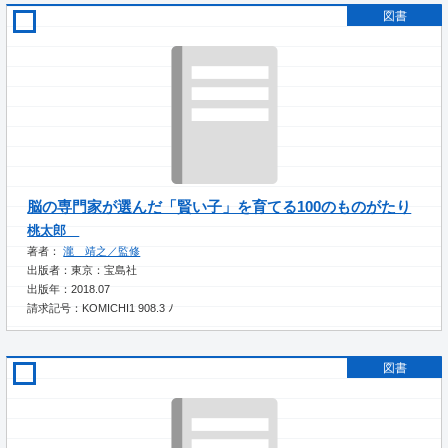
図書
脳の専門家が選んだ「賢い子」を育てる100のものがたり
桃太郎
著者：
瀧 靖之／監修
出版者：東京：宝島社
出版年：2018.07
請求記号：KOMICHI1 908.3 ﾉ
図書