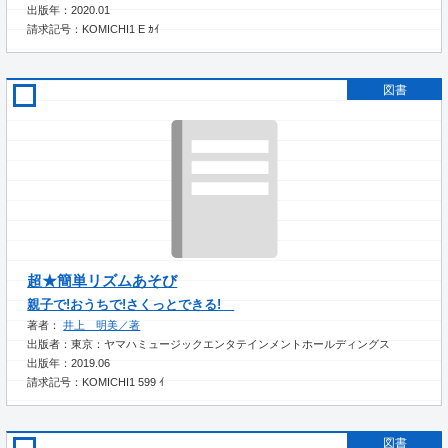
出版年：2020.01
請求記号：KOMICHI1 E ｶｲ
図書
超★簡単リズムあそび
親子で!おうちで!さくっとできる!
著者：
井上 明美／著
出版者：東京：ヤマハミュージックエンタテインメントホールディングス
出版年：2019.06
請求記号：KOMICHI1 599 ｲ
図書