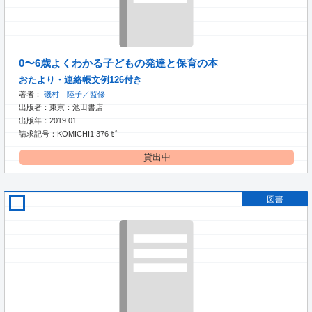
0〜6歳よくわかる子どもの発達と保育の本
おたより・連絡帳文例126付き
著者：
磯村 陸子／監修
出版者：東京：池田書店
出版年：2019.01
請求記号：KOMICHI1 376 ｾﾞ
貸出中
図書